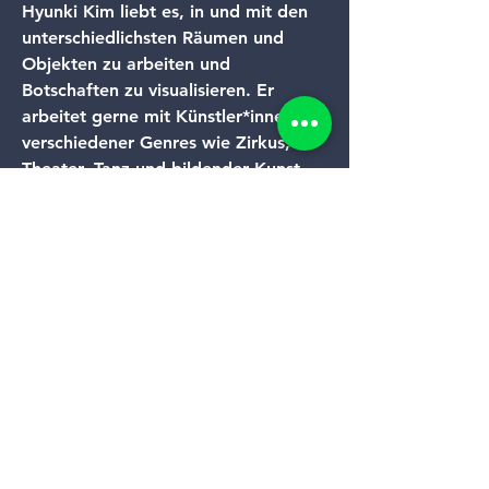
Hyunki Kim liebt es, in und mit den 
unterschiedlichsten Räumen und 
Objekten zu arbeiten und 
Botschaften zu visualisieren. Er 
arbeitet gerne mit Künstler*innen 
verschiedener Genres wie Zirkus, 
Theater, Tanz und bildender Kunst 
zusammen und legt bei seiner Arbeit 
Wert auf die Individualität und 
Lebendigkeit des Körpers. 
edmundkim91@gmail.com