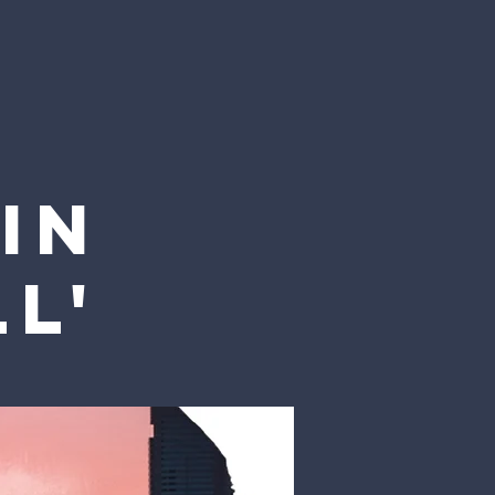
 in
l'